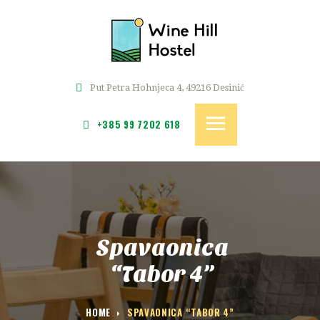
POČETNA
SOBE
WINE HILL
CJENIK
Hostel i kuća za odmor u srcu Zagorja
REZERVACIJE
Put Petra Hohnjeca 4, 49216 Desinić
GALERIJA
+385 99 7202 618
KONTAKT
Spavaonica
“Tabor 4”
HOME
SPAVAONICA “TABOR 4”