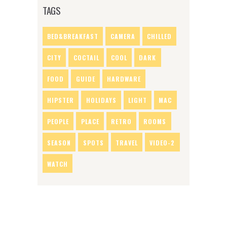
TAGS
BED&BREAKFAST
CAMERA
CHILLED
CITY
COCTAIL
COOL
DARK
FOOD
GUIDE
HARDWARE
HIPSTER
HOLIDAYS
LIGHT
MAC
PEOPLE
PLACE
RETRO
ROOMS
SEASON
SPOTS
TRAVEL
VIDEO-2
WATCH