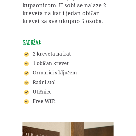
kupaonicom. U sobi se nalaze 2
kreveta na kat i jedan običan
krevet za sve ukupno 5 osoba.
SADRŽAJ:
2 kreveta na kat
1 običan krevet
Ormarići s ključem
Radni stol
Utičnice
Free WiFi