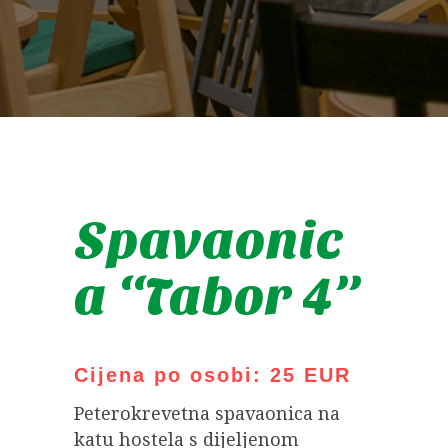
Spavaonic
a “Tabor 4”
Cijena po osobi: 25 EUR
Peterokrevetna spavaonica na
katu hostela s dijeljenom