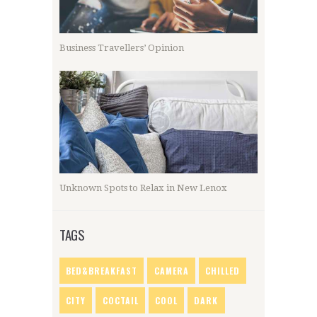
Business Travellers’ Opinion
Unknown Spots to Relax in New Lenox
TAGS
BED&BREAKFAST
CAMERA
CHILLED
CITY
COCTAIL
COOL
DARK