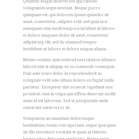
Quuntur magni dolores eos qui ratione
voluptatem sequi nesciunt. Neque porro
quisquam est, qui dolorem ipsum quiaolor sit
amet, consectetur, adipisci velit, sed quia non
numquam eius modi tempora incidunt ut labore
et dolore magnam dolor sit amet, consectetur
adipisicing elit, sed do eiusmod tempor
incididunt ut labore et dolore magna aliqua.
Minim veniam, quis nostrud exercitation ullamco
laboris nisi ut aliquip ex ea commodo consequat.
Duis aute irure dolor in reprehenderit in
voluptate velit esse cillum dolore eu fugiat nulla
pariatur. Excepteur sint occaecat cupidatat non
proident, sunt in culpa qui officia deserunt mollit
anim id est laborum. Sed ut perspiciatis unde
omnis iste natus error sit.
Voluptatem accusantium doloremque
laudantium, totam rem aperiam, eaque ipsa quae
ab illo inventore veritatis et quasi architecto
beatae vitae dicta sunt explicabo. Nemo enim