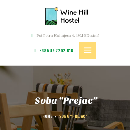
POČETNA
SOBE
WINE HILL
CJENIK
Hostel i kuća za odmor u srcu Zagorja
REZERVACIJE
Put Petra Hohnjeca 4, 49216 Desinić
GALERIJA
+385 99 7202 618
KONTAKT
Soba “Prejac”
HOME
SOBA “PREJAC”