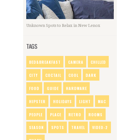
Unknown Spots to Relax in New Lenox
TAGS
BED&BREAKFAST
CAMERA
CHILLED
CITY
COCTAIL
COOL
DARK
FOOD
GUIDE
HARDWARE
HIPSTER
HOLIDAYS
LIGHT
MAC
PEOPLE
PLACE
RETRO
ROOMS
SEASON
SPOTS
TRAVEL
VIDEO-2