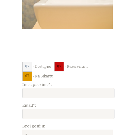
07
07
- Dostupno
- Rezervirano
07
- Na čekanju
Ime i prezime*:
Email*:
Broj gostiju: