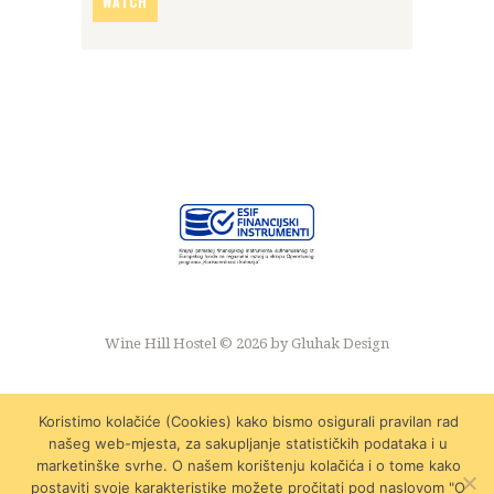
WATCH
Wine Hill Hostel © 2026 by
Gluhak Design
Koristimo kolačiće (Cookies) kako bismo osigurali pravilan rad
našeg web-mjesta, za sakupljanje statističkih podataka i u
marketinške svrhe. O našem korištenju kolačića i o tome kako
postaviti svoje karakteristike možete pročitati pod naslovom "O