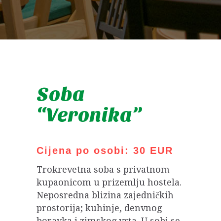
Soba
“Veronika”
Cijena po osobi: 30 EUR
Trokrevetna soba s privatnom
kupaonicom u prizemlju hostela.
Neposredna blizina zajedničkih
prostorija; kuhinje, denvnog
boravka i zimskog vrta. U sobi se