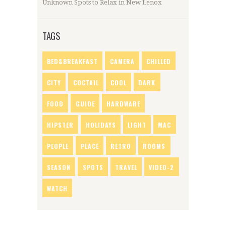
Unknown Spots to Relax in New Lenox
TAGS
BED&BREAKFAST
CAMERA
CHILLED
CITY
COCTAIL
COOL
DARK
FOOD
GUIDE
HARDWARE
HIPSTER
HOLIDAYS
LIGHT
MAC
PEOPLE
PLACE
RETRO
ROOMS
SEASON
SPOTS
TRAVEL
VIDEO-2
WATCH