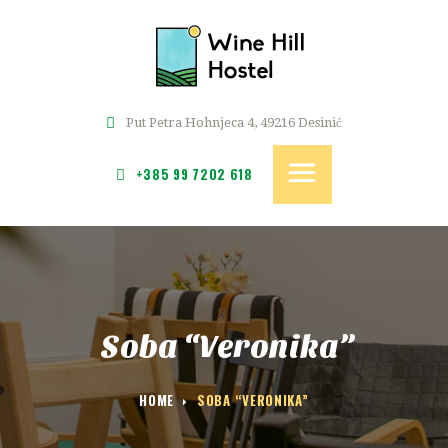
POČETNA
SOBE
WINE HILL
CJENIK
Hostel i kuća za odmor u srcu Zagorja
REZERVACIJE
Put Petra Hohnjeca 4, 49216 Desinić
GALERIJA
+385 99 7202 618
KONTAKT
Soba “Veronika”
HOME
SOBA “VERONIKA”