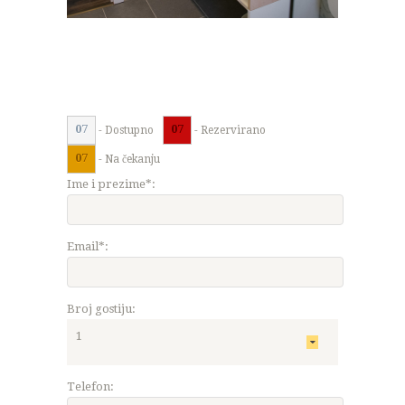
07
07
- Dostupno
- Rezervirano
07
- Na čekanju
Ime i prezime*:
Email*:
Broj gostiju:
Telefon: