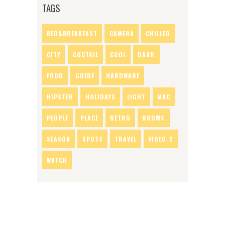
TAGS
BED&BREAKFAST
CAMERA
CHILLED
CITY
COCTAIL
COOL
DARK
FOOD
GUIDE
HARDWARE
HIPSTER
HOLIDAYS
LIGHT
MAC
PEOPLE
PLACE
RETRO
ROOMS
SEASON
SPOTS
TRAVEL
VIDEO-2
WATCH