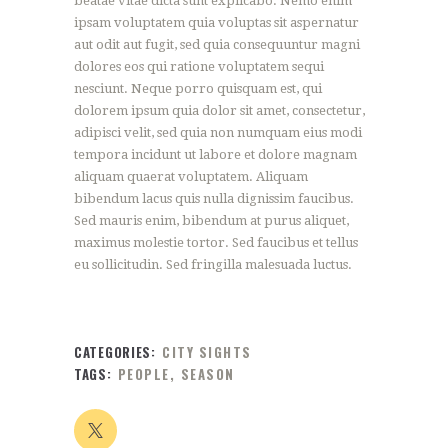
beatae vitae dicta sunt explicabo. Nemo enim
ipsam voluptatem quia voluptas sit aspernatur
aut odit aut fugit, sed quia consequuntur magni
dolores eos qui ratione voluptatem sequi
nesciunt. Neque porro quisquam est, qui
dolorem ipsum quia dolor sit amet, consectetur,
adipisci velit, sed quia non numquam eius modi
tempora incidunt ut labore et dolore magnam
aliquam quaerat voluptatem. Aliquam
bibendum lacus quis nulla dignissim faucibus.
Sed mauris enim, bibendum at purus aliquet,
maximus molestie tortor. Sed faucibus et tellus
eu sollicitudin. Sed fringilla malesuada luctus.
CATEGORIES:
CITY SIGHTS
TAGS:
PEOPLE
,
SEASON