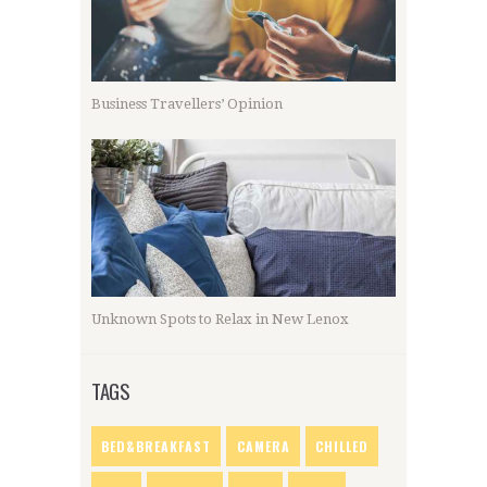
Business Travellers’ Opinion
Unknown Spots to Relax in New Lenox
TAGS
BED&BREAKFAST
CAMERA
CHILLED