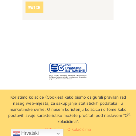
WATCH
Koristimo kolačiće (Cookies) kako bismo osigurali pravilan rad
Wine Hill Hostel © 2026 by
Gluhak Design
našeg web-mjesta, za sakupljanje statističkih podataka i u
marketinške svrhe. O našem korištenju kolačića i o tome kako
postaviti svoje karakteristike možete pročitati pod naslovom "O
kolačićima".
Prihvaćam
O kolačićima
Hrvatski