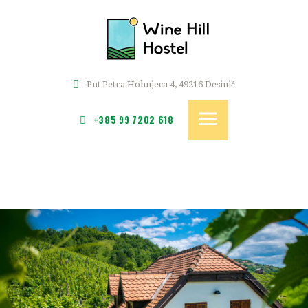
POČETNA
SOBE
WINE HILL
CJENIK
Hostel i kuća za odmor u srcu Zagorja
REZERVACIJE
Put Petra Hohnjeca 4, 49216 Desinić
GALERIJA
+385 99 7202 618
KONTAKT