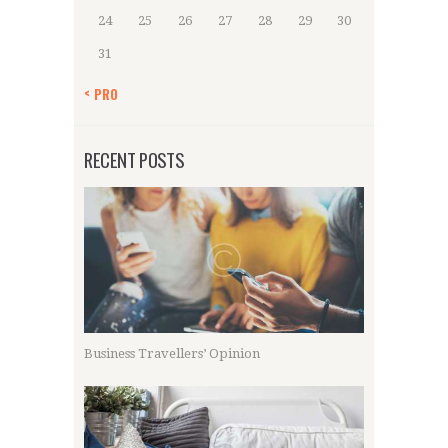
24
25
26
27
28
29
30
31
« PRO
RECENT POSTS
Business Travellers’ Opinion