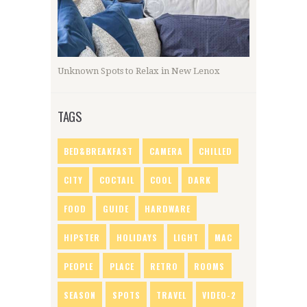
Unknown Spots to Relax in New Lenox
TAGS
BED&BREAKFAST
CAMERA
CHILLED
CITY
COCTAIL
COOL
DARK
FOOD
GUIDE
HARDWARE
HIPSTER
HOLIDAYS
LIGHT
MAC
PEOPLE
PLACE
RETRO
ROOMS
SEASON
SPOTS
TRAVEL
VIDEO-2